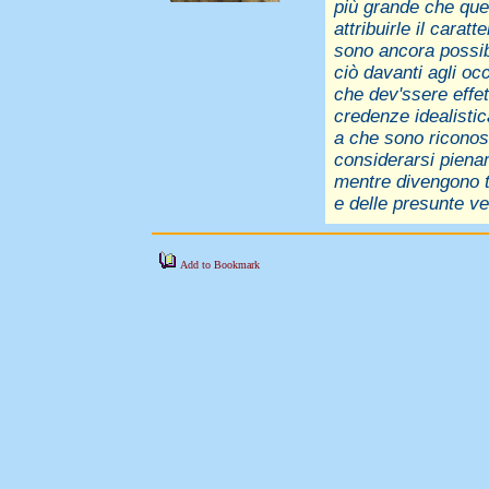
più grande che quel
attribuirle il cara
sono ancora possibi
ciò davanti agli occ
che dev'ssere effet
credenze idealistica
a che sono riconosc
considerarsi pienam
mentre divengono t
e delle presunte ver
Add to Bookmark