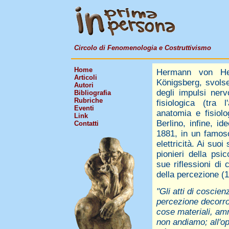
Circolo di Fenomenologia e Costruttivismo
Home
Hermann von Hel
Articoli
Königsberg, svolse
Autori
degli impulsi nerv
Bibliografia
Rubriche
fisiologica (tra l
Eventi
anatomia e fisiolo
Link
Berlino, infine, id
Contatti
1881, in un famoso 
elettricità. Ai suoi
pionieri della psi
sue riflessioni di 
della percezione (1
"Gli atti di coscien
percezione decorro
cose materiali, amm
non andiamo; all'op