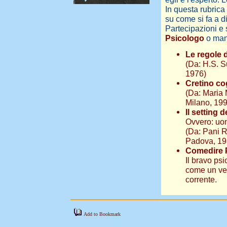
In questa rubric
su come si fa a d
Partecipazioni e
Psicologo
o mand
Le regole 
(Da: H.S. S
1976)
Cretino co
(Da: Maria
Milano, 19
Il setting d
Ovvero: uo
(Da: Pani R
Padova, 19
Comedire 
Il bravo ps
come un ver
corrente.
Add to Bookmark