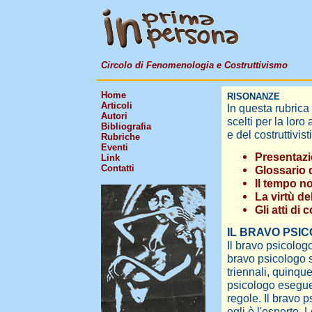
Circolo di Fenomenologia e Costruttivismo
Home
RISONANZE
Articoli
In questa rubrica
Autori
scelti per la lor
Bibliografia
e del costruttivis
Rubriche
Eventi
Presentazi
Link
Contatti
Glossario
Il tempo n
La virtù de
Gli atti di
IL BRAVO PSI
Il bravo psicolog
bravo psicologo s
triennali, quinquen
psicologo esegue 
regole. Il bravo
egli è l'esperto. 